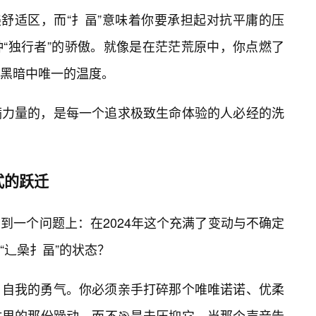
美舒适区，而“扌畐”意味着你要承担起对抗平庸的压
“独行者”的骄傲。就像是在茫茫荒原中，你点燃了
黑暗中唯一的温度。
满力量的，是每一个追求极致生命体验的人必经的洗
式的跃迁
到一个问题上：在2024年这个充满了变动与不确定
“辶喿扌畐”的状态？
旧自我的勇气。你必须亲手打碎那个唯唯诺诺、优柔
里的那份躁动，而不🎯是去压抑它。当那个声音告