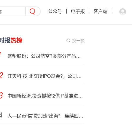
公众号
电子报
客户端
时报
热榜
换一换
盛帮股份：公司航空?类部分产品可应用于商业航天领域所需橡塑零部件
江天科‘技’北交所IPO过会?，公司业绩增长持续性及稳定性被追问
中国新经济,投资拟按“2供1”基准进行供股
人—民币‘信’贷加速“出海”：连续四年增速超20%