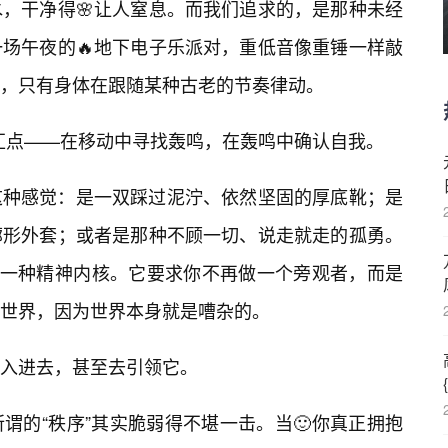
，干净得🌸让人窒息。而我们追求的，是那种未经
场午夜的🔥地下电子乐派对，重低音像重锤一样敲
，只有身体在跟随某种古老的节奏律动。
交汇点——在移动中寻找轰鸣，在轰鸣中确认自我。
这种感觉：是一双踩过泥泞、依然坚固的厚底靴；是
廓形外套；或者是那种不顾一切、说走就走的孤勇。
为一种精神内核。它要求你不再做一个旁观者，而是
世界，因为世界本身就是嘈杂的。
入进去，甚至去引领它。
谓的“秩序”其实脆弱得不堪一击。当🙂你真正拥抱