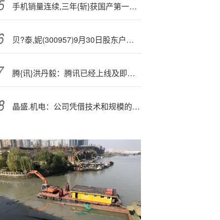
手机销量连续,三年{斩}获国产第一！小米集团领涨，港股互联网沿5日线缓慢爬升，耐心资金抢筹513770
贝?泰,妮(300957)9月30日股东户数3.82万户，较上期增加1.22%
腾{讯}洪丹毅：腾讯已经上线及即将上线的全球电子钱包超过40个
晶盛.机电：公司凭借技术和规模的双重优势，实现半导体石英坩埚的国产替代