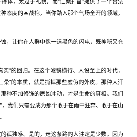
得体，太过于礼貌。而“辶喿扌畐”提供了一个合法
种态度的🔥战袍，当你踏入那个气场全开的领域，
侵蚀，让你在人群中像一道黑色的闪电，既神秘又充
真实”的回归。在这个滤镜横行、人设至上的时代，
辶喿”的本质，就是撕掉那些虚伪的外皮。那种大汗
，那种不加修饰的原始冲动，才是生命的真相。我们
士”，我们只需要成为那个敢于在雨中狂奔、敢于在山
。
致的孤独感。是的，走这条路的人注定是少数。因为