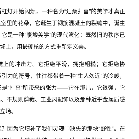
虹灯开始闪烁，一种名为“辶喿扌畐”的美学才真正
温室里的花朵，它诞生于钢筋混凝土的裂缝中，诞生
。它是一种“废墟美学”的现代演化：既然旧的秩序已
墟上，用最硬核的方式重新定义美。
觉上的冲击力。它拒绝平滑，拥抱粗糙；它拒绝协
引力的符号，往往都带着一种“生人勿近”的冷峻，
是“扌畐”所带来的张力——它在那儿，它很强，它
水、不规则剪裁、工业风配饰以及那种近乎金属质感
立场。
？因为它填补了我们灵魂中缺失的那块“野性”。在