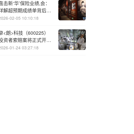
直击新‘华’保险业绩,会：
详解超预期成绩单背后的
经营逻辑
2026-02-05 10:10:18
卓<朗>科技（600225）
投资者索赔案将正式开
庭，索赔条件更新
2026-01-24 03:27:18