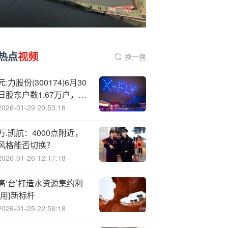
热点
视频
换一换
元:力股份(300174)6月30
日股东户数1.67万户，较
上期减少0.16%
2026-01-29 20:53:18
万.凯航：4000点附近，
风格能否切换？
2026-01-26 12:17:18
高‘台’打造水资源集约利
{用}新标杆
2026-01-25 22:58:18