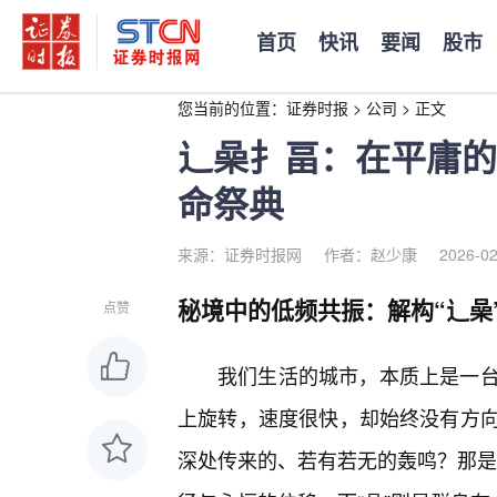
首页
快讯
要闻
股市
您当前的位置：
证券时报
>
公司
>
正文
辶喿扌畐：在平庸的
命祭典
来源：证券时报网
作者：赵少康
2026-02
秘境中的低频共振：解构“辶喿
点赞
我们生活的城市，本质上是一
上旋转，速度很快，却始终没有方
深处传来的、若有若无的轰鸣？那是“