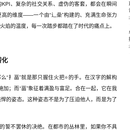
KPI、复杂的社交关系、虚伪的客套，都会在瞬间
高的维度——一个由“辶喿”构建的、充满生命张力
火焰的温度，每一次踏步都踏在了时代的痛点上。
转化
那么“扌畐”就是那只握住火把⭐的手。在汉字的解构
施加；而“畐”象征着满盈与富足。合在一起，它在我
强悍的姿态。这种姿态不是为了压迫他人，而是为了
目的誓不罢休的决绝。在都市的丛林里，如果你不具